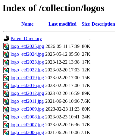
Index of /collection/logos
Name
Last modified
Size
Description
Parent Directory
-
logo_etd2025.jpg
2026-05-11 17:39
80K
logo_etd2024.jpg
2025-05-12 05:50
27K
logo_etd2023.jpg
2023-12-22 13:38
17K
logo_etd2022.jpg
2023-02-20 17:03
12K
logo_etd2019.jpg
2023-02-20 17:00
15K
logo_etd2016.jpg
2023-02-20 17:00
17K
logo_etd2012.jpg
2023-02-20 16:59
89K
logo_etd2011.jpg
2021-06-26 10:06
7.6K
logo_etd2009.jpg
2023-02-23 11:23
80K
logo_etd2008.jpg
2023-02-23 10:41
24K
logo_etd2007.jpg
2023-02-20 16:36
17K
logo_etd2006.jpg
2021-06-26 10:06
7.1K